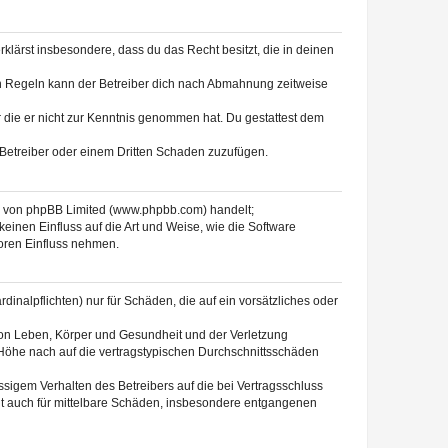
erklärst insbesondere, dass du das Recht besitzt, die in deinen
n Regeln kann der Betreiber dich nach Abmahnung zeitweise
er die er nicht zur Kenntnis genommen hat. Du gestattest dem
 Betreiber oder einem Dritten Schaden zuzufügen.
re von phpBB Limited (www.phpbb.com) handelt;
inen Einfluss auf die Art und Weise, wie die Software
oren Einfluss nehmen.
inalpflichten) nur für Schäden, die auf ein vorsätzliches oder
von Leben, Körper und Gesundheit und der Verletzung
r Höhe nach auf die vertragstypischen Durchschnittsschäden
sigem Verhalten des Betreibers auf die bei Vertragsschluss
lt auch für mittelbare Schäden, insbesondere entgangenen