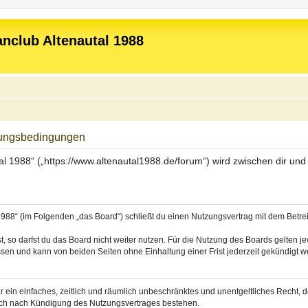
nclub Altenautal 1988
zungsbedingungen
l 1988“ („https://www.altenautal1988.de/forum“) wird zwischen dir un
988“ (im Folgenden „das Board“) schließt du einen Nutzungsvertrag mit dem Betrei
 so darfst du das Board nicht weiter nutzen. Für die Nutzung des Boards gelten jew
sen und kann von beiden Seiten ohne Einhaltung einer Frist jederzeit gekündigt w
ber ein einfaches, zeitlich und räumlich unbeschränktes und unentgeltliches Recht
auch nach Kündigung des Nutzungsvertrages bestehen.