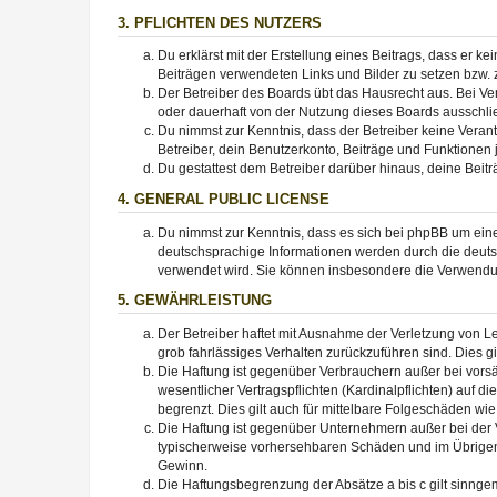
3. PFLICHTEN DES NUTZERS
Du erklärst mit der Erstellung eines Beitrags, dass er ke
Beiträgen verwendeten Links und Bilder zu setzen bzw.
Der Betreiber des Boards übt das Hausrecht aus. Bei V
oder dauerhaft von der Nutzung dieses Boards ausschlie
Du nimmst zur Kenntnis, dass der Betreiber keine Verantw
Betreiber, dein Benutzerkonto, Beiträge und Funktionen 
Du gestattest dem Betreiber darüber hinaus, deine Beit
4. GENERAL PUBLIC LICENSE
Du nimmst zur Kenntnis, dass es sich bei phpBB um eine
deutschsprachige Informationen werden durch die deuts
verwendet wird. Sie können insbesondere die Verwendun
5. GEWÄHRLEISTUNG
Der Betreiber haftet mit Ausnahme der Verletzung von Le
grob fahrlässiges Verhalten zurückzuführen sind. Dies 
Die Haftung ist gegenüber Verbrauchern außer bei vors
wesentlicher Vertragspflichten (Kardinalpflichten) auf
begrenzt. Dies gilt auch für mittelbare Folgeschäden 
Die Haftung ist gegenüber Unternehmern außer bei der V
typischerweise vorhersehbaren Schäden und im Übrigen 
Gewinn.
Die Haftungsbegrenzung der Absätze a bis c gilt sinnge