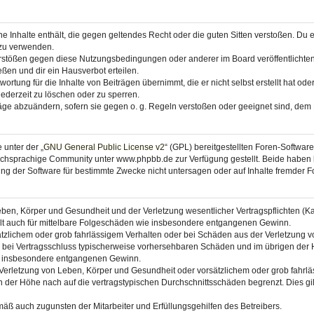
ine Inhalte enthält, die gegen geltendes Recht oder die guten Sitten verstoßen. Du 
 zu verwenden.
erstößen gegen diese Nutzungsbedingungen oder anderer im Board veröffentlichte
ßen und dir ein Hausverbot erteilen.
ortung für die Inhalte von Beiträgen übernimmt, die er nicht selbst erstellt hat od
jederzeit zu löschen oder zu sperren.
räge abzuändern, sofern sie gegen o. g. Regeln verstoßen oder geeignet sind, dem
 unter der „
GNU General Public License v2
“ (GPL) bereitgestellten Foren-Softwa
chsprachige Community unter www.phpbb.de zur Verfügung gestellt. Beide haben ke
g der Software für bestimmte Zwecke nicht untersagen oder auf Inhalte fremder F
ben, Körper und Gesundheit und der Verletzung wesentlicher Vertragspflichten (Kard
gilt auch für mittelbare Folgeschäden wie insbesondere entgangenen Gewinn.
ätzlichem oder grob fahrlässigem Verhalten oder bei Schäden aus der Verletzung 
 die bei Vertragsschluss typischerweise vorhersehbaren Schäden und im übrigen de
wie insbesondere entgangenen Gewinn.
erletzung von Leben, Körper und Gesundheit oder vorsätzlichem oder grob fahrläs
der Höhe nach auf die vertragstypischen Durchschnittsschäden begrenzt. Dies gi
mäß auch zugunsten der Mitarbeiter und Erfüllungsgehilfen des Betreibers.