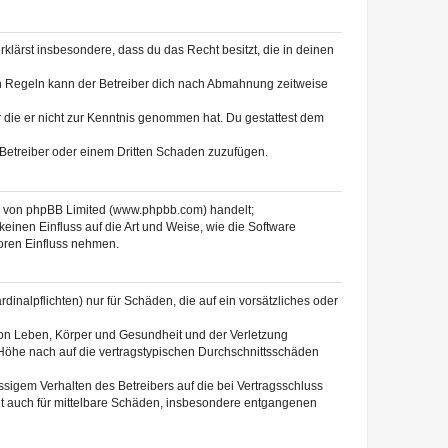
erklärst insbesondere, dass du das Recht besitzt, die in deinen
n Regeln kann der Betreiber dich nach Abmahnung zeitweise
er die er nicht zur Kenntnis genommen hat. Du gestattest dem
 Betreiber oder einem Dritten Schaden zuzufügen.
re von phpBB Limited (www.phpbb.com) handelt;
inen Einfluss auf die Art und Weise, wie die Software
oren Einfluss nehmen.
inalpflichten) nur für Schäden, die auf ein vorsätzliches oder
von Leben, Körper und Gesundheit und der Verletzung
r Höhe nach auf die vertragstypischen Durchschnittsschäden
sigem Verhalten des Betreibers auf die bei Vertragsschluss
lt auch für mittelbare Schäden, insbesondere entgangenen