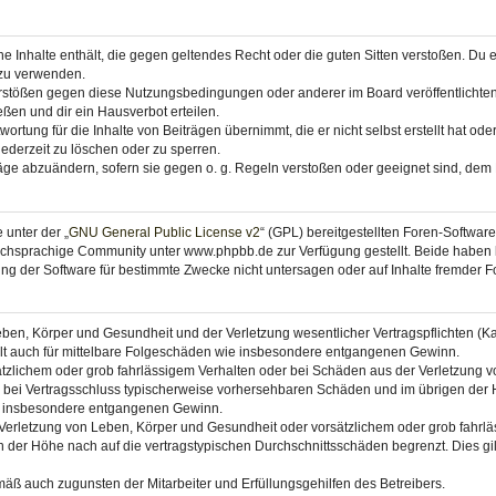
ine Inhalte enthält, die gegen geltendes Recht oder die guten Sitten verstoßen. Du 
 zu verwenden.
erstößen gegen diese Nutzungsbedingungen oder anderer im Board veröffentlichte
ßen und dir ein Hausverbot erteilen.
ortung für die Inhalte von Beiträgen übernimmt, die er nicht selbst erstellt hat od
jederzeit zu löschen oder zu sperren.
räge abzuändern, sofern sie gegen o. g. Regeln verstoßen oder geeignet sind, dem
 unter der „
GNU General Public License v2
“ (GPL) bereitgestellten Foren-Softwa
chsprachige Community unter www.phpbb.de zur Verfügung gestellt. Beide haben ke
g der Software für bestimmte Zwecke nicht untersagen oder auf Inhalte fremder F
ben, Körper und Gesundheit und der Verletzung wesentlicher Vertragspflichten (Kard
gilt auch für mittelbare Folgeschäden wie insbesondere entgangenen Gewinn.
ätzlichem oder grob fahrlässigem Verhalten oder bei Schäden aus der Verletzung 
 die bei Vertragsschluss typischerweise vorhersehbaren Schäden und im übrigen de
wie insbesondere entgangenen Gewinn.
erletzung von Leben, Körper und Gesundheit oder vorsätzlichem oder grob fahrläs
der Höhe nach auf die vertragstypischen Durchschnittsschäden begrenzt. Dies gi
mäß auch zugunsten der Mitarbeiter und Erfüllungsgehilfen des Betreibers.