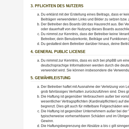
3. PFLICHTEN DES NUTZERS
Du erklärst mit der Erstellung eines Beitrags, dass er ke
Beiträgen verwendeten Links und Bilder zu setzen bzw.
Der Betreiber des Boards übt das Hausrecht aus. Bei V
oder dauerhaft von der Nutzung dieses Boards ausschlie
Du nimmst zur Kenntnis, dass der Betreiber keine Verantw
Betreiber, dein Benutzerkonto, Beiträge und Funktionen 
Du gestattest dem Betreiber darüber hinaus, deine Beit
4. GENERAL PUBLIC LICENSE
Du nimmst zur Kenntnis, dass es sich bei phpBB um eine
deutschsprachige Informationen werden durch die deuts
verwendet wird. Sie können insbesondere die Verwendun
5. GEWÄHRLEISTUNG
Der Betreiber haftet mit Ausnahme der Verletzung von Le
grob fahrlässiges Verhalten zurückzuführen sind. Dies 
Die Haftung ist gegenüber Verbrauchern außer bei vors
wesentlicher Vertragspflichten (Kardinalpflichten) auf
begrenzt. Dies gilt auch für mittelbare Folgeschäden 
Die Haftung ist gegenüber Unternehmern außer bei der V
typischerweise vorhersehbaren Schäden und im Übrigen 
Gewinn.
Die Haftungsbegrenzung der Absätze a bis c gilt sinnge