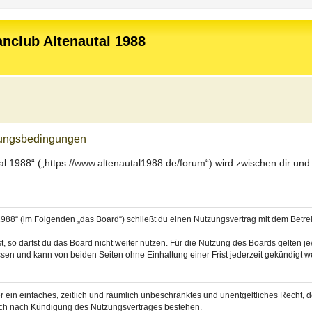
nclub Altenautal 1988
zungsbedingungen
l 1988“ („https://www.altenautal1988.de/forum“) wird zwischen dir un
988“ (im Folgenden „das Board“) schließt du einen Nutzungsvertrag mit dem Betrei
 so darfst du das Board nicht weiter nutzen. Für die Nutzung des Boards gelten jew
sen und kann von beiden Seiten ohne Einhaltung einer Frist jederzeit gekündigt w
ber ein einfaches, zeitlich und räumlich unbeschränktes und unentgeltliches Recht
auch nach Kündigung des Nutzungsvertrages bestehen.