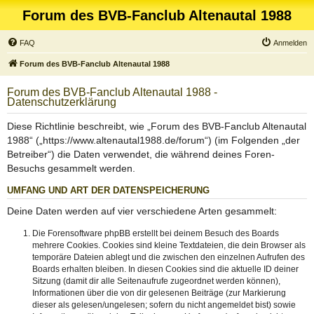
Forum des BVB-Fanclub Altenautal 1988
FAQ
Anmelden
Forum des BVB-Fanclub Altenautal 1988
Forum des BVB-Fanclub Altenautal 1988 -
Datenschutzerklärung
Diese Richtlinie beschreibt, wie „Forum des BVB-Fanclub Altenautal
1988“ („https://www.altenautal1988.de/forum“) (im Folgenden „der
Betreiber“) die Daten verwendet, die während deines Foren-
Besuchs gesammelt werden.
UMFANG UND ART DER DATENSPEICHERUNG
Deine Daten werden auf vier verschiedene Arten gesammelt:
Die Forensoftware phpBB erstellt bei deinem Besuch des Boards
mehrere Cookies. Cookies sind kleine Textdateien, die dein Browser als
temporäre Dateien ablegt und die zwischen den einzelnen Aufrufen des
Boards erhalten bleiben. In diesen Cookies sind die aktuelle ID deiner
Sitzung (damit dir alle Seitenaufrufe zugeordnet werden können),
Informationen über die von dir gelesenen Beiträge (zur Markierung
dieser als gelesen/ungelesen; sofern du nicht angemeldet bist) sowie