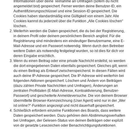
Informationen über deine Teilnahme an Umfragen (sofern du nicht
angemeldet bist) gespeichert. Ferner werden deine Benutzer-ID, ein
Authentifizierungsschlüssel und eine Session-ID gespeichert. Die
Cookies haben standardmäßig eine Gültigkeit von einem Jahr. Alle
Cookies kannst du jederzeit über die Funktion „Alle Cookies löschen“
löschen.
Weiterhin werden die Daten gespeichert, die du bei der Registrierung,
in deinem Profil oder deinem persönlichem Bereich angibst. Für die
Registrierung sind mindestens ein eindeutiger Benutzername, eine E-
Mail-Adresse und ein Passwort notwendig. Wenn durch den Betreiber
weitere Daten als notwendig festgelegt wurden, so ist dies für dich vor
deren Eingabe ersichtlich.
Wenn du einen Beitrag oder eine private Nachricht erstellst, so werden
die dort eingegebenen Daten ebenfalls gespeichert. Gleiches gilt, wenn
du einen Beitrag als Entwurf zwischenspeicherst. In diesen Fällen wird
auch deine IP-Adresse gespeichert. Die IP-Adresse wird weiterhin bei
folgenden Aktionen gespeichert: Löschen und Ändern von Beiträgen
(dazu zählen Private Nachrichten und Umfragen), Änderungen an
zentralen Profildaten (E-Mail-Adresse, Kontoaktivierung, Benutzer-
Passwort) und gescheiterte Anmeldeversuche. Die von deinem Browser
übermittelte Browser-Kennzeichnung (User Agent) wird nur in der „Wer
ist online?“-Funktion angezeigt und nicht dauerhaft gespeichert.
Schließlich erfordern einzelne Funktionen des Boards, dass weitere
Daten gespeichert werden. Dazu gehören dein Abstimmungsverhalten
bei Umfragen, der Gelesen-Status von deinen Beiträgen oder explizit
von dir gesetzte Lesezeichen oder Benachrichtigungsfunktionen.