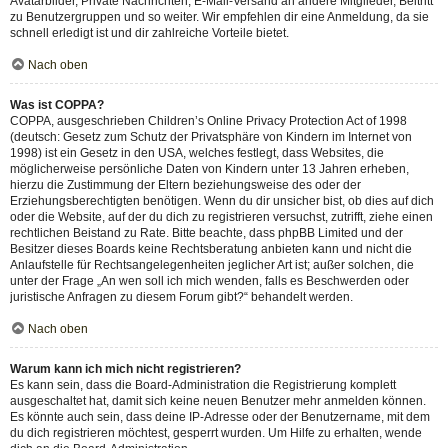
Avatarbilder, Private Nachrichten, E-Mail-Versand an andere Mitglieder, Beitritt
zu Benutzergruppen und so weiter. Wir empfehlen dir eine Anmeldung, da sie
schnell erledigt ist und dir zahlreiche Vorteile bietet.
Nach oben
Was ist COPPA?
COPPA, ausgeschrieben Children’s Online Privacy Protection Act of 1998
(deutsch: Gesetz zum Schutz der Privatsphäre von Kindern im Internet von
1998) ist ein Gesetz in den USA, welches festlegt, dass Websites, die
möglicherweise persönliche Daten von Kindern unter 13 Jahren erheben,
hierzu die Zustimmung der Eltern beziehungsweise des oder der
Erziehungsberechtigten benötigen. Wenn du dir unsicher bist, ob dies auf dich
oder die Website, auf der du dich zu registrieren versuchst, zutrifft, ziehe einen
rechtlichen Beistand zu Rate. Bitte beachte, dass phpBB Limited und der
Besitzer dieses Boards keine Rechtsberatung anbieten kann und nicht die
Anlaufstelle für Rechtsangelegenheiten jeglicher Art ist; außer solchen, die
unter der Frage „An wen soll ich mich wenden, falls es Beschwerden oder
juristische Anfragen zu diesem Forum gibt?“ behandelt werden.
Nach oben
Warum kann ich mich nicht registrieren?
Es kann sein, dass die Board-Administration die Registrierung komplett
ausgeschaltet hat, damit sich keine neuen Benutzer mehr anmelden können.
Es könnte auch sein, dass deine IP-Adresse oder der Benutzername, mit dem
du dich registrieren möchtest, gesperrt wurden. Um Hilfe zu erhalten, wende