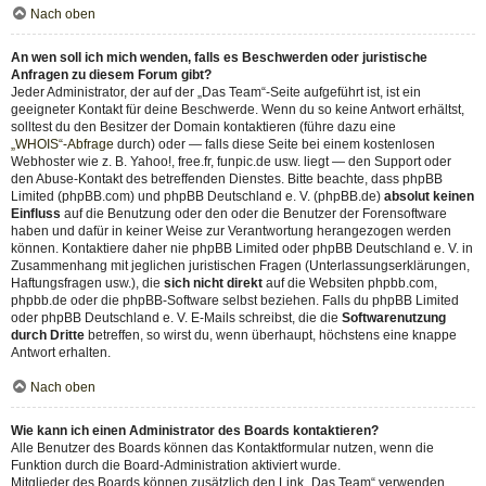
Nach oben
An wen soll ich mich wenden, falls es Beschwerden oder juristische
Anfragen zu diesem Forum gibt?
Jeder Administrator, der auf der „Das Team“-Seite aufgeführt ist, ist ein
geeigneter Kontakt für deine Beschwerde. Wenn du so keine Antwort erhältst,
solltest du den Besitzer der Domain kontaktieren (führe dazu eine
„WHOIS“-Abfrage
durch) oder — falls diese Seite bei einem kostenlosen
Webhoster wie z. B. Yahoo!, free.fr, funpic.de usw. liegt — den Support oder
den Abuse-Kontakt des betreffenden Dienstes. Bitte beachte, dass phpBB
Limited (phpBB.com) und phpBB Deutschland e. V. (phpBB.de)
absolut keinen
Einfluss
auf die Benutzung oder den oder die Benutzer der Forensoftware
haben und dafür in keiner Weise zur Verantwortung herangezogen werden
können. Kontaktiere daher nie phpBB Limited oder phpBB Deutschland e. V. in
Zusammenhang mit jeglichen juristischen Fragen (Unterlassungserklärungen,
Haftungsfragen usw.), die
sich nicht direkt
auf die Websiten phpbb.com,
phpbb.de oder die phpBB-Software selbst beziehen. Falls du phpBB Limited
oder phpBB Deutschland e. V. E-Mails schreibst, die die
Softwarenutzung
durch Dritte
betreffen, so wirst du, wenn überhaupt, höchstens eine knappe
Antwort erhalten.
Nach oben
Wie kann ich einen Administrator des Boards kontaktieren?
Alle Benutzer des Boards können das Kontaktformular nutzen, wenn die
Funktion durch die Board-Administration aktiviert wurde.
Mitglieder des Boards können zusätzlich den Link „Das Team“ verwenden.