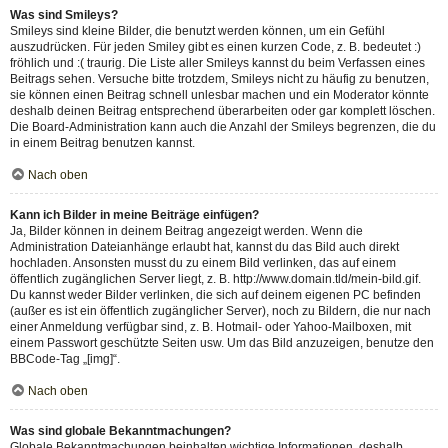
Was sind Smileys?
Smileys sind kleine Bilder, die benutzt werden können, um ein Gefühl
auszudrücken. Für jeden Smiley gibt es einen kurzen Code, z. B. bedeutet :)
fröhlich und :( traurig. Die Liste aller Smileys kannst du beim Verfassen eines
Beitrags sehen. Versuche bitte trotzdem, Smileys nicht zu häufig zu benutzen,
sie können einen Beitrag schnell unlesbar machen und ein Moderator könnte
deshalb deinen Beitrag entsprechend überarbeiten oder gar komplett löschen.
Die Board-Administration kann auch die Anzahl der Smileys begrenzen, die du
in einem Beitrag benutzen kannst.
Nach oben
Kann ich Bilder in meine Beiträge einfügen?
Ja, Bilder können in deinem Beitrag angezeigt werden. Wenn die
Administration Dateianhänge erlaubt hat, kannst du das Bild auch direkt
hochladen. Ansonsten musst du zu einem Bild verlinken, das auf einem
öffentlich zugänglichen Server liegt, z. B. http://www.domain.tld/mein-bild.gif.
Du kannst weder Bilder verlinken, die sich auf deinem eigenen PC befinden
(außer es ist ein öffentlich zugänglicher Server), noch zu Bildern, die nur nach
einer Anmeldung verfügbar sind, z. B. Hotmail- oder Yahoo-Mailboxen, mit
einem Passwort geschützte Seiten usw. Um das Bild anzuzeigen, benutze den
BBCode-Tag „[img]“.
Nach oben
Was sind globale Bekanntmachungen?
Globale Bekanntmachungen beinhalten wichtige Informationen, deshalb